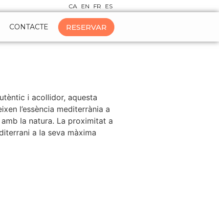
CA
EN
FR
ES
RESERVAR
CONTACTE
tèntic i acollidor, aquesta
eixen l’essència mediterrània a
 amb la natura. La proximitat a
editerrani a la seva màxima