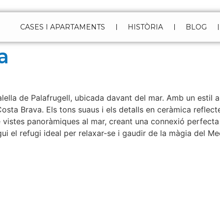
CASES I APARTAMENTS
HISTÒRIA
BLOG
a
lla de Palafrugell, ubicada davant del mar. Amb un estil au
osta Brava. Els tons suaus i els detalls en ceràmica reflect
e vistes panoràmiques al mar, creant una connexió perfecta
gui el refugi ideal per relaxar-se i gaudir de la màgia del M