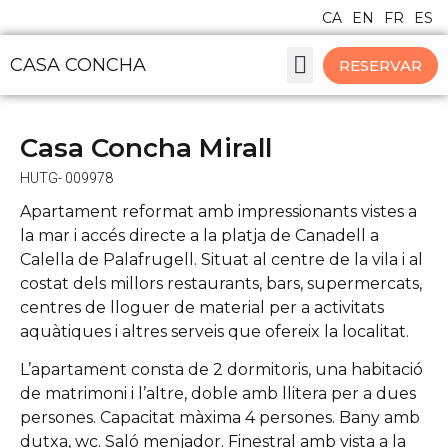
CA
EN
FR
ES
CASA CONCHA
RESERVAR
CASES I APARTAMENTS
Casa Concha Mirall
HUTG- 009978
Apartament reformat amb impressionants vistes a
la mar i accés directe a la platja de Canadell a
Calella de Palafrugell. Situat al centre de la vila i al
costat dels millors restaurants, bars, supermercats,
centres de lloguer de material per a activitats
aquàtiques i altres serveis que ofereix la localitat.
L’apartament consta de 2 dormitoris, una habitació
de matrimoni i l’altre, doble amb llitera per a dues
persones. Capacitat màxima 4 persones. Bany amb
dutxa, wc. Saló menjador. Finestral amb vista a la