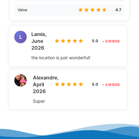
Value
4.7
Lamis,
L
June
5.0
• AIRBNB
2026
the location is just wonderful!
Alexandre,
April
5.0
• AIRBNB
2026
Super